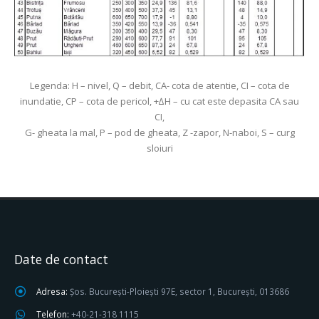
Legenda: H – nivel, Q – debit, CA- cota de atentie, CI – cota de
inundatie, CP – cota de pericol, +∆H – cu cat este depasita CA sau
CI,
G- gheata la mal, P – pod de gheata, Z -zapor, N-naboi, S – curg
sloiuri
Date de contact
Adresa:
Șos. București-Ploiești 97E, sector 1, București, 013686
Telefon:
+40-21-318 1115