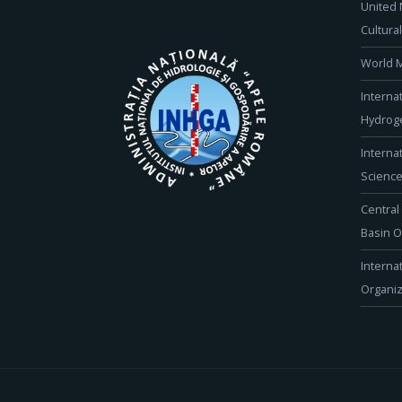
United 
Cultura
World M
Interna
Hydroge
Interna
Scienc
Central
Basin O
Interna
Organiz