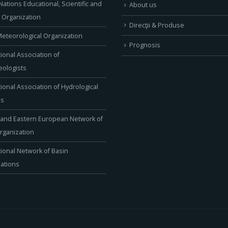
Nations Educational, Scientific and
About us
l Organization
Direcţii & Produse
eteorological Organization
Prognosis
tional Association of
ologists
tional Association of Hydrological
es
 and Eastern European Network of
rganization
tional Network of Basin
ations