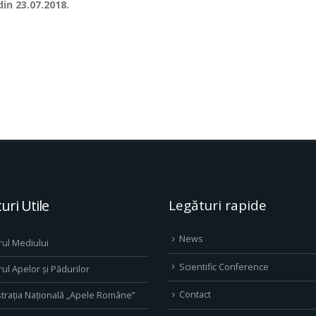
din 23.07.2018.
uri Utile
Legături rapide
News
rul Mediului
Scientific Conference
rul Apelor și Pădurilor
Contact
trația Națională „Apele Române”