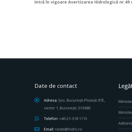
Intră în vigoare Avertizarea Hidrologică nr.49 
Date de contact
Legăt
Adresa:
Șos. București-Ploiești 97E,
Ministe
sector 1, București, 013686
Ministe
Telefon:
+40-21-318 1115
Adminis
Email:
relatii@hidro.ro