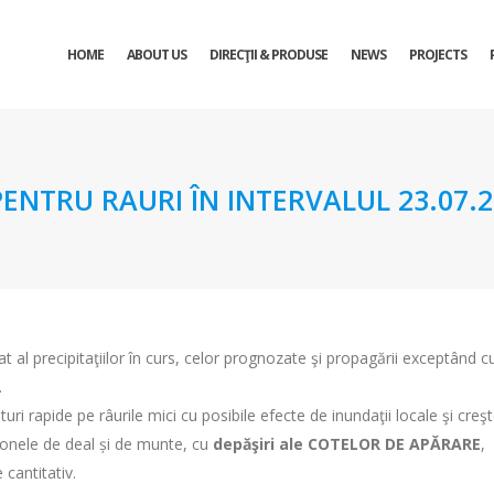
HOME
ABOUT US
DIRECŢII & PRODUSE
NEWS
PROJECTS
TRU RAURI ÎN INTERVALUL 23.07.201
t al precipitaţiilor în curs, celor prognozate şi propagării exceptând cu
.
ituri rapide pe râurile mici cu posibile efecte de inundaţii locale şi cre
 zonele de deal și de munte, cu
depăşiri ale COTELOR DE APĂRARE
,
 cantitativ.