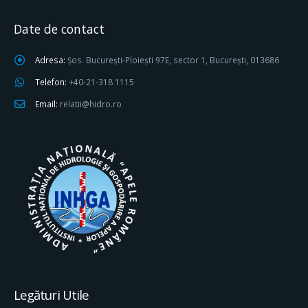
Date de contact
Adresa:
Șos. București-Ploiești 97E, sector 1, București, 013686
Telefon:
+40-21-318 1115
Email:
relatii@hidro.ro
Legături Utile