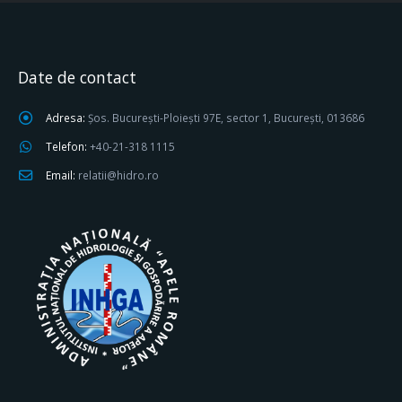
Date de contact
Adresa:
Șos. București-Ploiești 97E, sector 1, București, 013686
Telefon:
+40-21-318 1115
Email:
relatii@hidro.ro