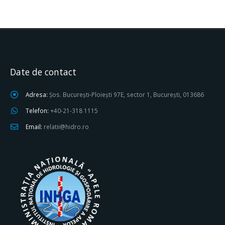
Date de contact
Adresa:
Șos. București-Ploiești 97E, sector 1, București, 013686
Telefon:
+40-21-318 1115
Email:
relatii@hidro.ro