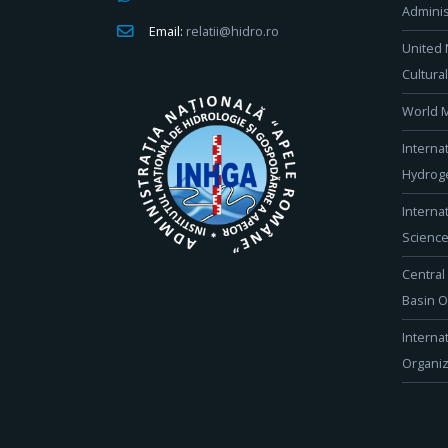
Adminis
Email:
relatii@hidro.ro
United 
Cultura
World M
Interna
Hydroge
Interna
Scienc
Central
Basin O
Interna
Organiz