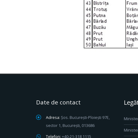
Date de contact
Legăt
Adresa:
Șos. București-Ploiești 97E,
Ministe
sector 1, București, 013686
Ministe
Telefon:
+40-21-318 1115