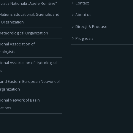
Contact
trația Națională „Apele Române”
Nations Educational, Scientific and
About us
l Organization
Direcţii & Produse
eteorological Organization
Prognosis
tional Association of
ologists
tional Association of Hydrological
es
 and Eastern European Network of
rganization
tional Network of Basin
ations