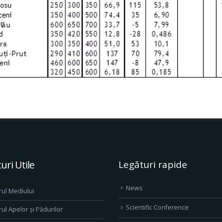
uri Utile
Legături rapide
News
rul Mediului
Scientific Conference
rul Apelor și Pădurilor