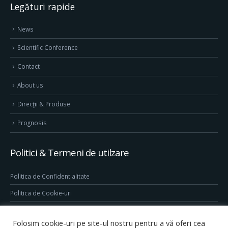
Legături rapide
News
Scientific Conference
Contact
About us
Direcţii & Produse
Prognosis
Politici & Termeni de utilzare
Politica de Confidentialitate
Politica de Cookie-uri
Termeni & Conditii
Folosim cookie-uri pe site-ul nostru pentru a vă oferi cea
Conditii generale de utilizare site