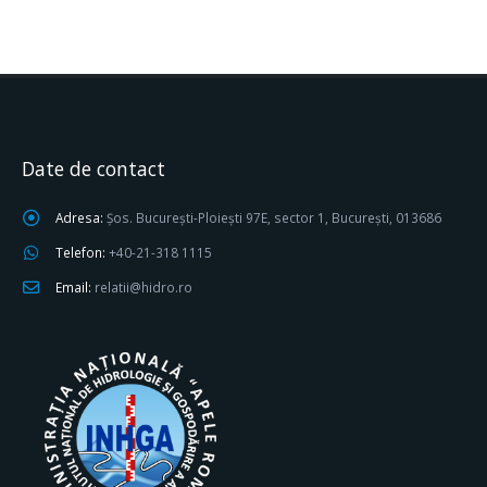
Date de contact
Adresa:
Șos. București-Ploiești 97E, sector 1, București, 013686
Telefon:
+40-21-318 1115
Email:
relatii@hidro.ro