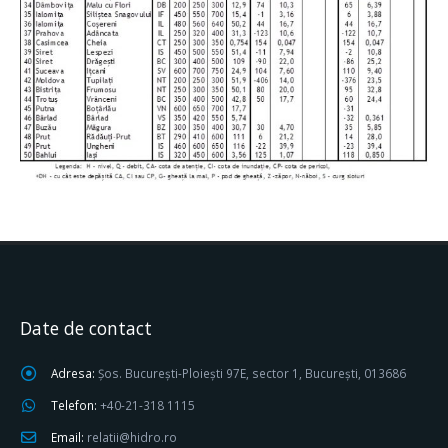
Date de contact
Adresa:
Șos. București-Ploiești 97E, sector 1, București, 013686
Telefon:
+40-21-318 1115
Email:
relatii@hidro.ro