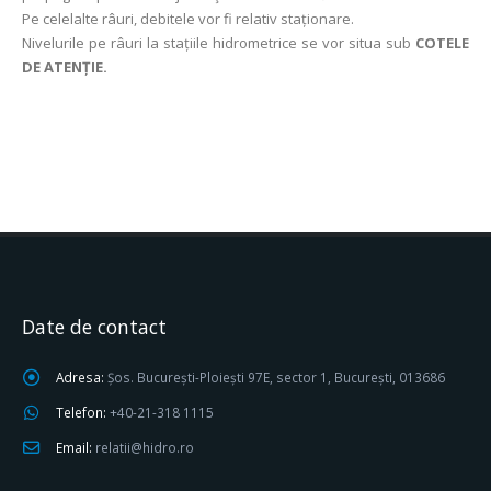
Pe celelalte râuri, debitele vor fi relativ staționare.
Nivelurile pe râuri la stațiile hidrometrice se vor situa sub
COTELE
DE ATENȚIE.
Date de contact
Adresa:
Șos. București-Ploiești 97E, sector 1, București, 013686
Telefon:
+40-21-318 1115
Email:
relatii@hidro.ro