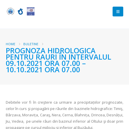
HOME
BULETINE
PROGNOZA HIDROLOGICA
PENTRU RAURI ÎN INTERVALUL
09.10.2021 ORA 07.00 –
10.10.2021 ORA 07.00
Debitele vor fi în creştere ca urmare a precipitațiilor prognozate,
celor în curs şi propagării pe râurile din bazinele hidrografice: Timiş,
Bârzava, Moravița, Caraş, Nera, Cerna, Blahnița, Drincea, Desnățui,
Jiu, Vedea, pe unele râuri din bazinul inferior al Oltului şi doar prin
propagare pe cursul mijlociu şi inferior al Buzăului.