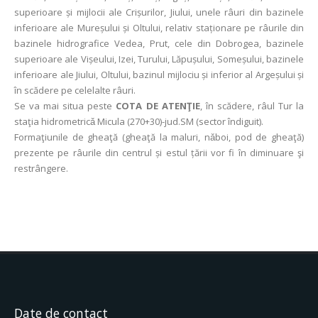
superioare și mijlocii ale Crișurilor, Jiului, unele râuri din bazinele
inferioare ale Mureșului și Oltului, relativ staționare pe râurile din
bazinele hidrografice Vedea, Prut, cele din Dobrogea, bazinele
superioare ale Vișeului, Izei, Turului, Lăpușului, Someșului, bazinele
inferioare ale Jiului, Oltului, bazinul mijlociu și inferior al Argeșului și
în scădere pe celelalte râuri.
Se va mai situa peste
COTA DE ATENŢIE
, în scădere, râul Tur la
staţia hidrometricǎ Micula (270+30)-jud.SM (sector îndiguit).
Formaţiunile de gheaţă (gheaţă la maluri, nǎboi, pod de gheaţă)
prezente pe râurile din centrul și estul țării vor fi în diminuare şi
restrângere.
Date de contact