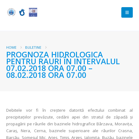
HOME
BULETINE
PROGNOZA HIDROLOGICA
PENTRU RAURI ÎN INTERVALUL
07.02.2018 ORA 07.00 –
08.02.2018 ORA 07.00
Debitele vor fi în creștere datorită efectului combinat al
precipitațiilor prevăzute, cedării apei din stratul de zăpadă și
propagării pe râurile din bazinele hidrografice Bârzava, Moravița,
Caraș, Nera, Cerna, bazinele superioare ale râurilor Crasna,
Barcău, Someșul Mic, Arieș, Timiș, Argeș, Ialomița, Buzău, bazinele