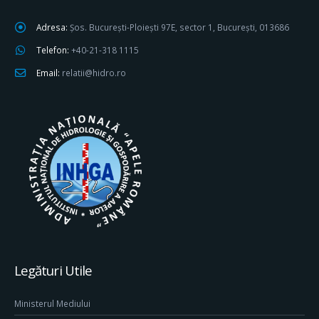
Adresa:
Șos. București-Ploiești 97E, sector 1, București, 013686
Telefon:
+40-21-318 1115
Email:
relatii@hidro.ro
Legături Utile
Ministerul Mediului