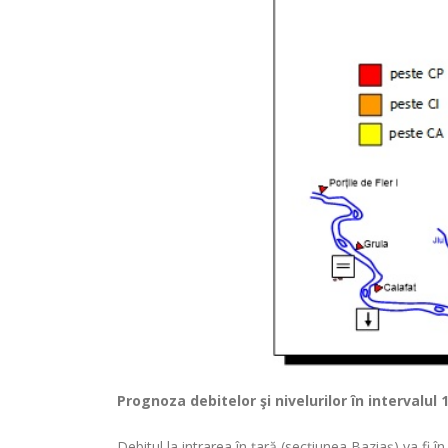
Prognoza debitelor şi nivelurilor
în intervalul 
Debitul la intrarea în ţară (secţiunea Baziaş) va fi î