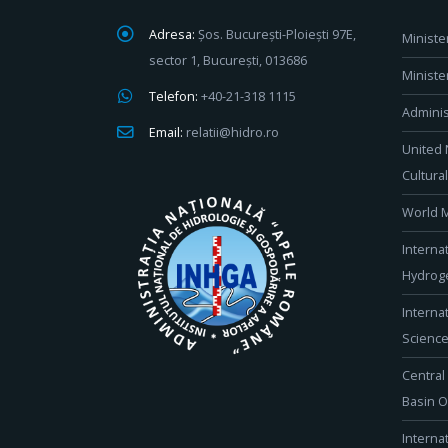
Adresa:
Șos. București-Ploiești 97E,
Ministe
sector 1, București, 013686
Ministe
Telefon:
+40-21-318 1115
Adminis
Email:
relatii@hidro.ro
United 
Cultura
World M
Interna
Hydroge
Interna
Scienc
Central
Basin O
Interna