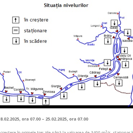
18.02.2025, ora 07
– 25.02.2025, ora 07
.00
.00
3
n creștere în primele trei zile până la valoarea de 3400 m
/s, staționar