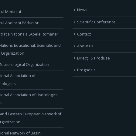
News
rul Mediului
Scientific Conference
rul Apelor și Pădurilor
Contact
trația Națională „Apele Române”
Nations Educational, Scientific and
About us
l Organization
Direcţii & Produse
eteorological Organization
Prognosis
tional Association of
ologists
tional Association of Hydrological
es
 and Eastern European Network of
rganization
tional Network of Basin