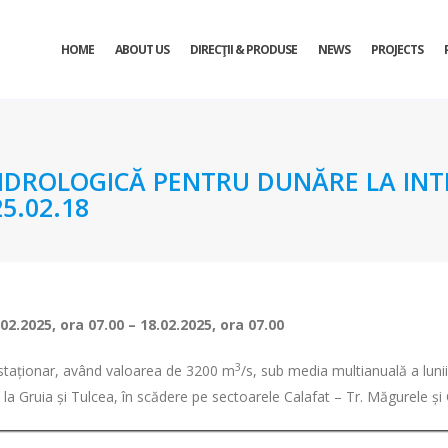
HOME
ABOUT US
DIRECŢII & PRODUSE
NEWS
PROJECTS
DROLOGICĂ PENTRU DUNĂRE LA INTR
5.02.18
.02.2025, ora 07
– 18.02.2025, ora 07
.00
.00
3
t staționar, având valoarea de 3200 m
/s, sub media multianuală a luni
e la Gruia și Tulcea, în scădere pe sectoarele Calafat – Tr. Măgurele și