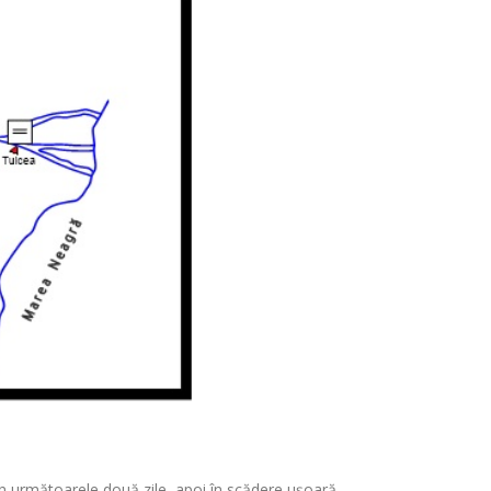
 în următoarele două zile, apoi în scădere ușoară