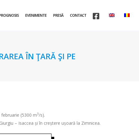
PROGNOSIS
EVENIMENTE
PRESĂ
CONTACT
AREA ÎN ŢARĂ ŞI PE
3
i februarie (5300 m
/s).
 Giurgiu – Isaccea și în creștere ușoară la Zimnicea.