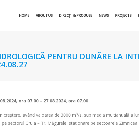
HOME
ABOUT US
DIRECŢII & PRODUSE
NEWS
PROJECTS
DROLOGICĂ PENTRU DUNĂRE LA INTR
4.08.27
.08.2024, ora 07
– 27.08.2024, ora 07
.00
.00
3
t în creștere, având valoarea de 3000 m
/s, sub media multianuală a lu
ere pe sectorul Gruia – Tr. Măgurele, staționare pe sectoarele Zimnicea 