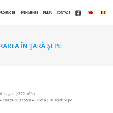
PROGNOSIS
EVENIMENTE
PRESĂ
CONTACT
AREA ÎN ŢARĂ ŞI PE
3
nii august (4300 m
/s).
– Giurgiu și Isaccea – Tulcea și în scădere pe