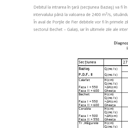
Debitul la intrarea în ţară (secţiunea Baziaş) va fi 
3
intervalului până la valoarea de 2400 m
/s, situând
În aval de Porţile de Fier debitele vor fi în primele 
sectorul Bechet – Galați, iar în ultimele zile ale in