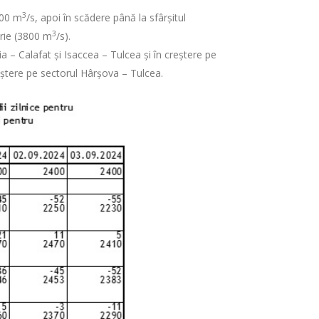
3
100 m
/s, apoi în scădere până la sfârșitul
3
brie (3800 m
/s).
ia – Calafat și Isaccea – Tulcea și în creștere pe
creștere pe sectorul Hârșova – Tulcea.