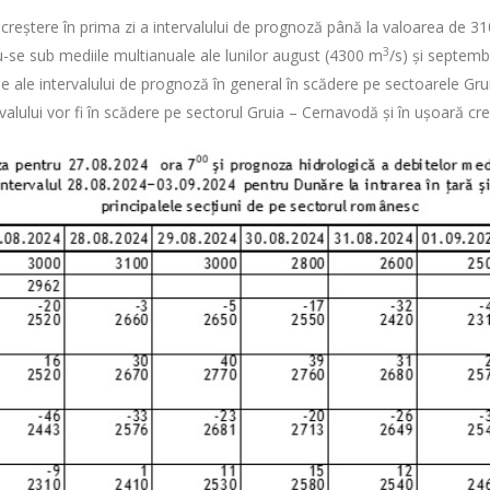
în creștere în prima zi a intervalului de prognoză până la valoarea de 3
3
u-se sub mediile multianuale ale lunilor august (4300 m
/s) și septem
zile ale intervalului de prognoză în general în scădere pe sectoarele Gru
tervalului vor fi în scădere pe sectorul Gruia – Cernavodă și în ușoară 