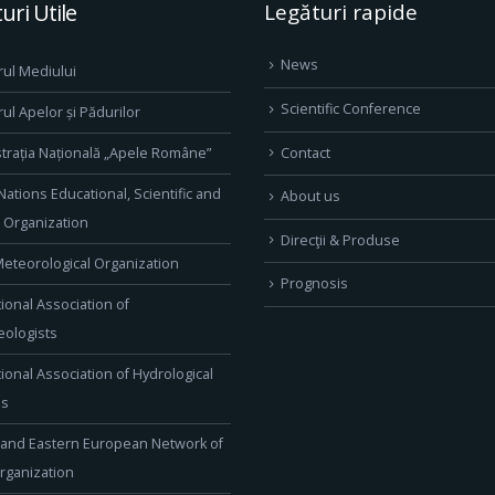
uri Utile
Legături rapide
News
rul Mediului
Scientific Conference
rul Apelor și Pădurilor
Contact
trația Națională „Apele Române”
Nations Educational, Scientific and
About us
l Organization
Direcţii & Produse
eteorological Organization
Prognosis
tional Association of
ologists
tional Association of Hydrological
es
 and Eastern European Network of
rganization