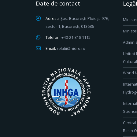
Date de contact
Legăt
Adresa:
Șos. București-Ploiești 97E,
Ministe
sector 1, București, 013686
Ministe
Telefon:
+40-21-318 1115
Adminis
Email:
relatii@hidro.ro
United 
Cultura
World M
Interna
Hydroge
Interna
Scienc
Central
Basin O