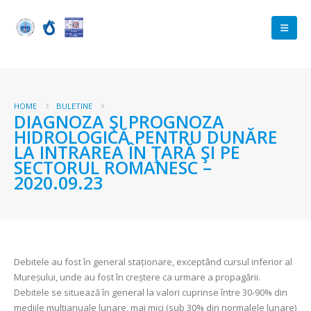
HOME
BULETINE
DIAGNOZA ŞI PROGNOZA
HIDROLOGICĂ PENTRU DUNĂRE
LA INTRAREA ÎN ŢARĂ ŞI PE
SECTORUL ROMANESC –
2020.09.23
Debitele au fost în general staționare, exceptând cursul inferior al
Mureșului, unde au fost în creștere ca urmare a propagării.
Debitele se situează în general la valori cuprinse între 30-90% din
mediile multianuale lunare, mai mici (sub 30% din normalele lunare)