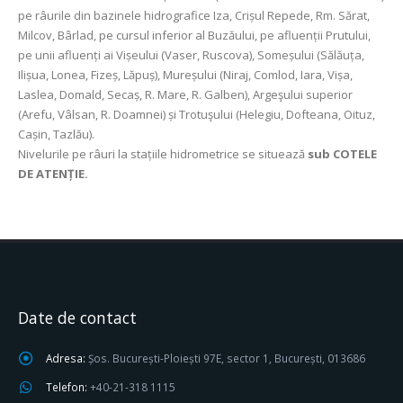
pe râurile din bazinele hidrografice Iza, Crișul Repede, Rm. Sărat,
Milcov, Bârlad, pe cursul inferior al Buzăului, pe afluenții Prutului,
pe unii afluenți ai Vișeului (Vaser, Ruscova), Someșului (Sălăuța,
Ilișua, Lonea, Fizeș, Lăpuș), Mureșului (Niraj, Comlod, Iara, Vișa,
Laslea, Domald, Secaș, R. Mare, R. Galben), Argeşului superior
(Arefu, Vâlsan, R. Doamnei) și Trotuşului (Helegiu, Dofteana, Oituz,
Cașin, Tazlău).
Nivelurile pe râuri la stațiile hidrometrice se situează
sub COTELE
DE ATENȚIE.
Date de contact
Adresa:
Șos. București-Ploiești 97E, sector 1, București, 013686
Telefon:
+40-21-318 1115