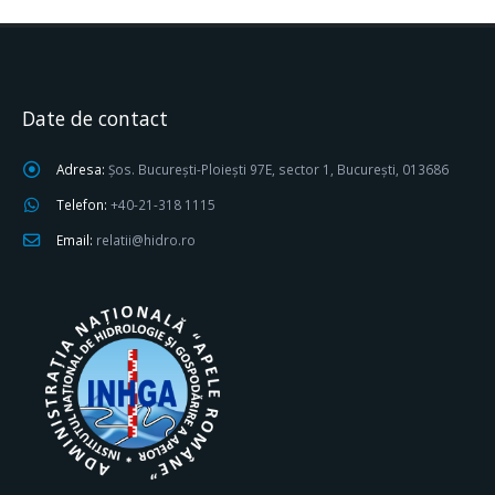
Date de contact
Adresa:
Șos. București-Ploiești 97E, sector 1, București, 013686
Telefon:
+40-21-318 1115
Email:
relatii@hidro.ro