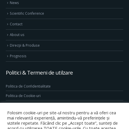
News
Scientific Conference
Contact
About us
Direcţii & Produse
Prognosis
Politici & Termeni de utilzare
Politica de Confidentialitate
Politica de Cookie-uri
Termeni & Conditii
Folosim cookie-uri pe site-ul nostru pentru a vă oferi cea
Conditii generale de utilizare site
mai relevantă experiență, amintindu-vă preferințele și
vizitele repetate. Făcând clic pe „Accept toate”, sunteți de
acord cu utilizarea TOATE cookie-urile. Cu toate acestea,