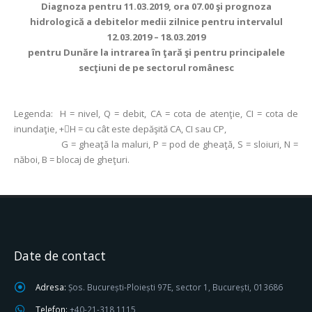
Diagnoza pentru 11.03.2019, ora 07.00 şi prognoza
hidrologică a debitelor medii zilnice pentru intervalul
12.03.2019 – 18.03.2019
pentru Dunăre la intrarea în ţară şi pentru principalele
secţiuni de pe sectorul românesc
Legenda:
H = nivel, Q = debit, CA = cota de atenţie, CI = cota de
inundaţie, +H = cu cât este depăşită CA, CI sau CP,
G = gheaţă la maluri, P = pod de gheaţă, S = sloiuri, N =
năboi, B = blocaj de gheţuri.
Date de contact
Adresa:
Șos. București-Ploiești 97E, sector 1, București, 013686
Telefon:
+40-21-318 1115