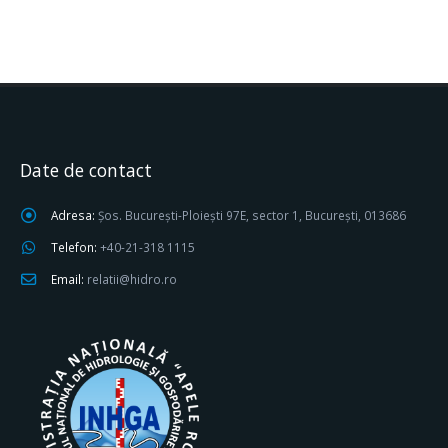
Date de contact
Adresa:
Șos. București-Ploiești 97E, sector 1, București, 013686
Telefon:
+40-21-318 1115
Email:
relatii@hidro.ro