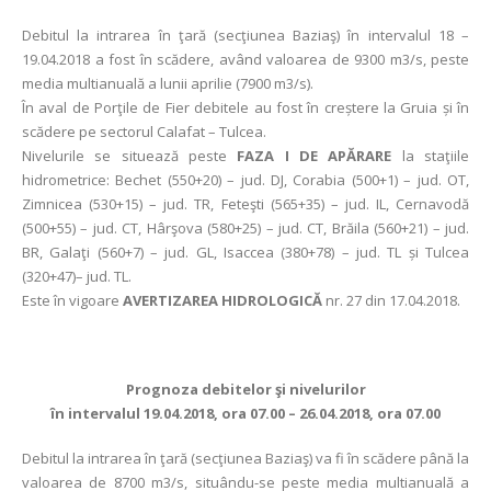
Debitul la intrarea în ţară (secţiunea Baziaş) în intervalul 18 –
19.04.2018 a fost în scădere, având valoarea de 9300 m3/s, peste
media multianuală a lunii aprilie (7900 m3/s).
În aval de Porţile de Fier debitele au fost în creștere la Gruia și în
scădere pe sectorul Calafat – Tulcea.
Nivelurile se situează peste
FAZA I DE APĂRARE
la staţiile
hidrometrice: Bechet (550+20) – jud. DJ, Corabia (500+1) – jud. OT,
Zimnicea (530+15) – jud. TR, Feteşti (565+35) – jud. IL, Cernavodă
(500+55) – jud. CT, Hârşova (580+25) – jud. CT, Brăila (560+21) – jud.
BR, Galaţi (560+7) – jud. GL, Isaccea (380+78) – jud. TL și Tulcea
(320+47)– jud. TL.
Este în vigoare
AVERTIZAREA HIDROLOGICĂ
nr. 27 din 17.04.2018.
Prognoza debitelor şi nivelurilor
în intervalul 19.04.2018, ora 07.00 – 26.04.2018, ora 07.00
Debitul la intrarea în ţară (secţiunea Baziaş) va fi în scădere până la
valoarea de 8700 m3/s, situându-se peste media multianuală a