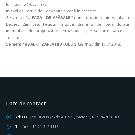
lunii aprilie (7900 m3/s).
În aval de Porţile de Fier debitele vor fi în scădere.
Se va depăși
FAZA I DE APĂRARE
în prima parte a intervalului la
Bechet, Zimnicea, Fetești, Hârșova, Brăila și pe toată durata
intervalului de prognoză la Cernavodă și pe sectorul Isaccea –
Tulcea.
Se menține
AVERTIZAREA HIDROLOGICĂ
nr. 27 din 17.04.2018.
Date de contact
Adresa:
Șos. București-Ploiești 97E, sector 1, București, 013686
Telefon:
+40-21-318 1115