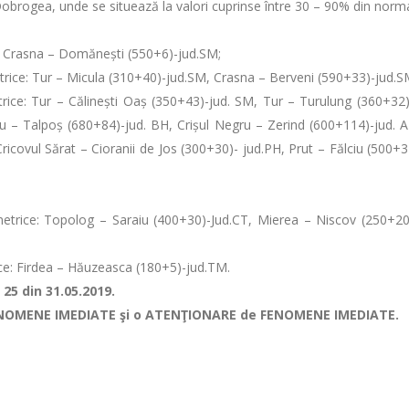
din Dobrogea, unde se situează la valori cuprinse între 30 – 90% din norm
ce: Crasna – Domănești (550+6)-jud.SM;
metrice: Tur – Micula (310+40)-jud.SM, Crasna – Berveni (590+33)-jud.S
metrice: Tur – Călinești Oaș (350+43)-jud. SM, Tur – Turulung (360+
ru – Talpoș (680+84)-jud. BH, Crișul Negru – Zerind (600+114)-jud. 
ricovul Sărat – Cioranii de Jos (300+30)- jud.PH, Prut – Fălciu (500+
rometrice: Topolog – Saraiu (400+30)-Jud.CT, Mierea – Niscov (250+20
rice: Firdea – Hăuzeasca (180+5)-jud.TM.
25 din 31.05.2019.
 FENOMENE IMEDIATE şi o ATENŢIONARE de FENOMENE IMEDIATE.