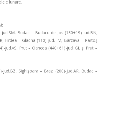
alele lunare.
M;
32)-jud.SM, Budac – Budacu de Jos (130+19)-jud.BN,
AR, Firdea – Gladna (110)-jud.TM, Bârzava – Partoș
34)-jud.VS, Prut – Oancea (440+61)-jud. GL şi Prut –
)-jud.BZ, Sighişoara – Brazi (200)-jud.AR, Budac –