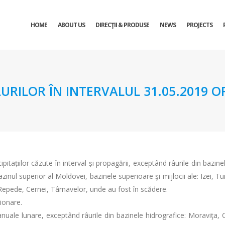
HOME
ABOUT US
DIRECŢII & PRODUSE
NEWS
PROJECTS
URILOR ÎN INTERVALUL 31.05.2019 OR
ipitațiilor căzute în interval și propagării, exceptând râurile din baz
inul superior al Moldovei, bazinele superioare şi mijlocii ale: Izei, Turu
ui Repede, Cernei, Târnavelor, unde au fost în scădere.
ţionare.
ianuale lunare, exceptând râurile din bazinele hidrografice: Moraviţa, 