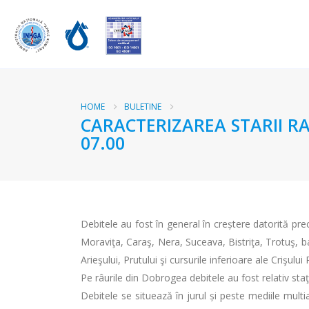
HOME
BULETINE
CARACTERIZAREA STARII RA
07.00
Debitele au fost în general în creștere datorită prec
Moraviţa, Caraş, Nera, Suceava, Bistriţa, Trotuş, baz
Arieşului, Prutului şi cursurile inferioare ale Crişul
Pe râurile din Dobrogea debitele au fost relativ sta
Debitele se situează în jurul și peste mediile mult