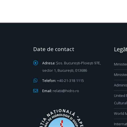
Date de contact
Legăt
Adresa:
Șos. București-Ploiești 97E,
Ministe
sector 1, București, 013686
Ministe
Telefon:
+40-21-318 1115
Adminis
Email:
relatii@hidro.ro
United 
Cultura
World M
Interna