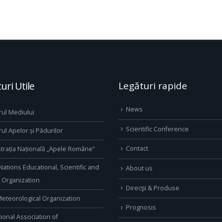
uri Utile
Legături rapide
News
rul Mediului
Scientific Conference
rul Apelor și Pădurilor
Contact
trația Națională „Apele Române”
Nations Educational, Scientific and
About us
l Organization
Direcţii & Produse
eteorological Organization
Prognosis
tional Association of