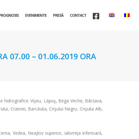
PROGNOSIS
EVENIMENTE
PRESĂ
CONTACT
A 07.00 – 01.06.2019 ORA
inele hidrografice: Vişeu, Lăpuş, Bega Veche, Bârzava,
lui, Crasnei, Barcăului, Crişului Negru, Crişului Alb,
Cerna, Vedea, Neajlov superior, Ialomiţa inferioară,