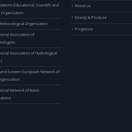
Nations Educational, Scientific and
About us
l Organization
Direcţii & Produse
eteorological Organization
Prognosis
tional Association of
ologists
tional Association of Hydrological
es
 and Eastern European Network of
rganization
tional Network of Basin
ations