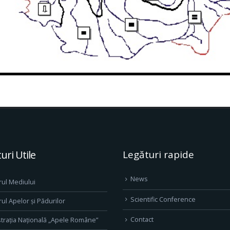
uri Utile
Legături rapide
News
rul Mediului
Scientific Conference
rul Apelor și Pădurilor
Contact
trația Națională „Apele Române”