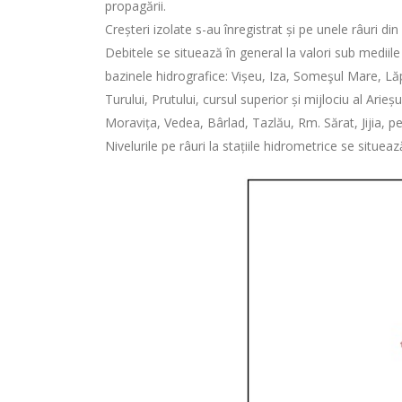
propagării.
Creșteri izolate s-au înregistrat și pe unele râuri di
Debitele se situează în general la valori sub mediile
bazinele hidrografice: Vișeu, Iza, Someşul Mare, Lăpu
Turului, Prutului, cursul superior și mijlociu al Arieș
Moravița, Vedea, Bârlad, Tazlău, Rm. Sărat, Jijia, pe 
Nivelurile pe râuri la stațiile hidrometrice se situea