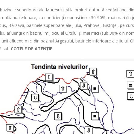
n bazinele superioare ale Mureșului și Ialomiței, datorită cedării apei di
 multianuale lunare, cu coeficienți cuprinşi intre 30-90%, mai mari (în j
ș, Bârzava, bazinele superioare ale Jiului, Prahovei, Bistriței, pe curs
ului, afluenții din bazinul mijlociu al Oltului şi mai mici (sub 30% din no
unii afluenți mici din bazinul Argeșului, bazinele inferioare ale Jiului, 
ză sub
COTELE DE ATENȚIE
.