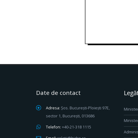
Date de contact
Legăt
Adresa:
Șos. București-Ploiești 97E,
Ministe
sector 1, București, 013686
Ministe
Telefon:
+40-21-318 1115
Adminis