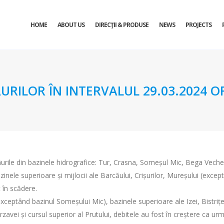
HOME
ABOUT US
DIRECŢII & PRODUSE
NEWS
PROJECTS
URILOR ÎN INTERVALUL 29.03.2024 OR
râurile din bazinele hidrografice: Tur, Crasna, Someșul Mic, Bega Vec
azinele superioare și mijlocii ale Barcăului, Crișurilor, Mureșului (except
t în scădere.
xceptând bazinul Someșului Mic), bazinele superioare ale Izei, Bistriței
ârzavei și cursul superior al Prutului, debitele au fost în creștere ca ur