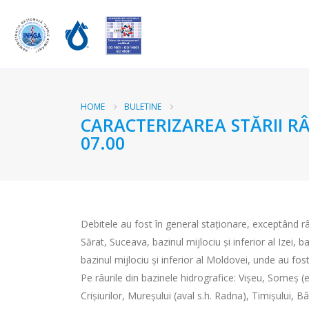
HOME
BULETINE
CARACTERIZAREA STĂRII RÂ
07.00
Debitele au fost în general staționare, exceptând 
Sărat, Suceava, bazinul mijlociu și inferior al Izei, b
bazinul mijlociu și inferior al Moldovei, unde au fos
Pe râurile din bazinele hidrografice: Vișeu, Someș (e
Crișiurilor, Mureșului (aval s.h. Radna), Timișului, B