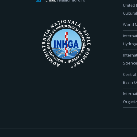
Email:
relatii@hidro.ro
United 
Cultura
World M
Interna
Hydroge
Interna
Scienc
Central
Basin O
Interna
Organiz