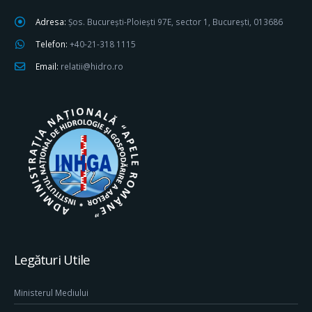
Adresa:
Șos. București-Ploiești 97E, sector 1, București, 013686
Telefon:
+40-21-318 1115
Email:
relatii@hidro.ro
Legături Utile
Ministerul Mediului