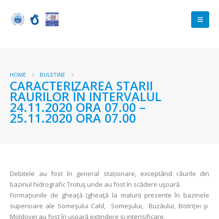
HOME
BULETINE
CARACTERIZAREA STARII
RAURILOR ÎN INTERVALUL
24.11.2020 ORA 07.00 –
25.11.2020 ORA 07.00
Debitele au fost în general staționare, exceptând râurile din
bazinul hidrografic Trotuş unde au fost în scădere uşoară.
Formaţiunile de gheaţă (gheaţă la maluri) prezente în bazinele
superioare ale Someşului Cald, Someşului, Buzăului, Bistriţei şi
Moldovei au fost în uşoară extindere si intensificare.