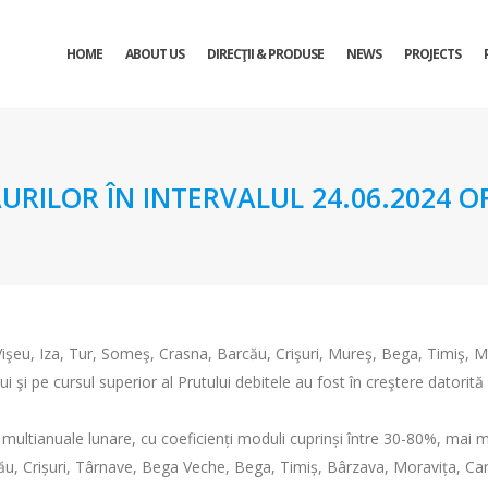
HOME
ABOUT US
DIRECŢII & PRODUSE
NEWS
PROJECTS
URILOR ÎN INTERVALUL 24.06.2024 OR
 Vişeu, Iza, Tur, Someş, Crasna, Barcău, Crişuri, Mureş, Bega, Timiş, M
ui şi pe cursul superior al Prutului debitele au fost în creştere datorită p
e multianuale lunare, cu coeficienți moduli cuprinși între 30-80%, mai m
rcău, Crișuri, Târnave, Bega Veche, Bega, Timiș, Bârzava, Moravița, C