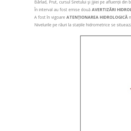
Bârlad, Prut, cursul Siretului şi Jjiiei pe afluenții din
În interval au fost emise două
AVERTIZĂRI HIDRO
A fost în vigoare
ATENȚIONAREA HIDROLOGICĂ
n
Nivelurile pe râuri la stațiile hidrometrice se situea