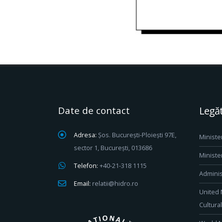
Date de contact
Legăt
Adresa:
Șos. București-Ploiești 97E,
Ministe
sector 1, București, 013686
Ministe
Telefon:
+40-21-318 1115
Adminis
Email:
relatii@hidro.ro
United 
Cultura