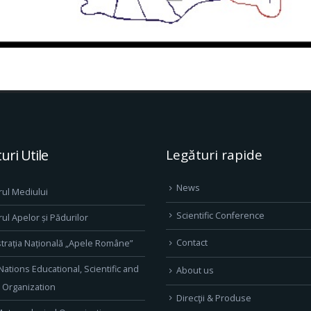
uri Utile
Legături rapide
News
rul Mediului
Scientific Conference
rul Apelor și Pădurilor
Contact
trația Națională „Apele Române”
Nations Educational, Scientific and
About us
l Organization
Direcţii & Produse