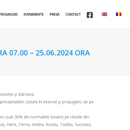
PROGNOSIS
EVENIMENTE
PRESĂ
CONTACT
A 07.00 – 25.06.2024 ORA
oravița şi Bârzava.
recipitațiilor căzute în interval şi propagării, iar pe
ici (sub 30% din normalele lunare) pe râurile din
araș, Nera, Cerna, Vedea, Buzău, Tazlău, Suceava,