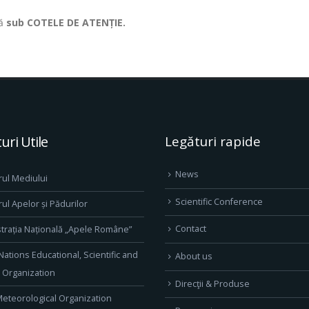
ză
sub COTELE DE ATENȚIE.
uri Utile
Legături rapide
News
rul Mediului
Scientific Conference
rul Apelor și Pădurilor
Contact
trația Națională „Apele Române”
Nations Educational, Scientific and
About us
l Organization
Direcţii & Produse
eteorological Organization