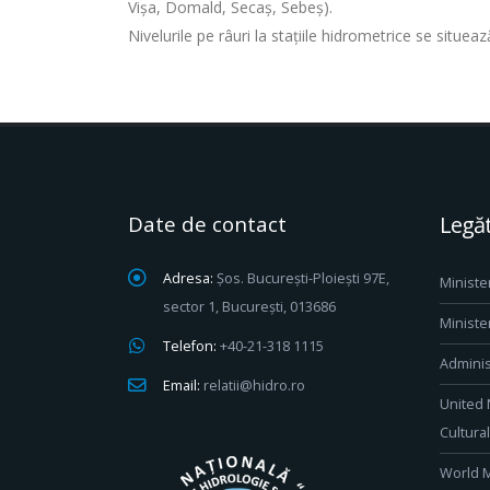
Vișa, Domald, Secaș, Sebeș).
Nivelurile pe râuri la stațiile hidrometrice se situea
Date de contact
Legăt
Adresa:
Șos. București-Ploiești 97E,
Ministe
sector 1, București, 013686
Ministe
Telefon:
+40-21-318 1115
Adminis
Email:
relatii@hidro.ro
United 
Cultura
World M