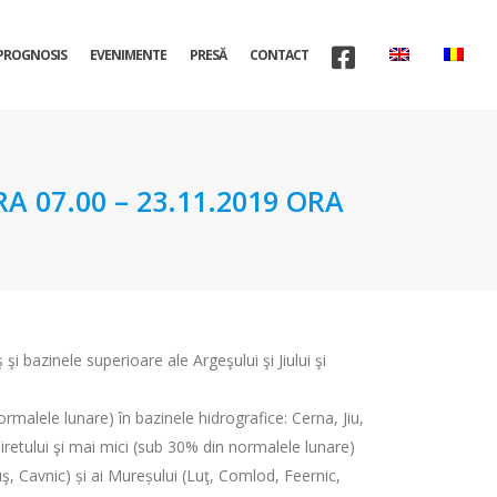
PROGNOSIS
EVENIMENTE
PRESĂ
CONTACT
A 07.00 – 23.11.2019 ORA
şi bazinele superioare ale Argeşului şi Jiului şi
rmalele lunare) în bazinele hidrografice: Cerna, Jiu,
l Siretului şi mai mici (sub 30% din normalele lunare)
uş, Cavnic) și ai Mureșului (Luţ, Comlod, Feernic,