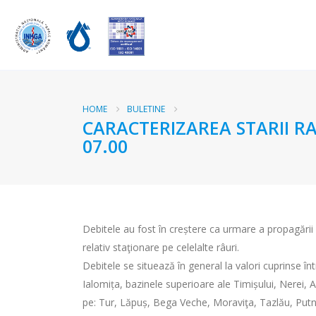
HOME
BULETINE
CARACTERIZAREA STARII RA
07.00
Debitele au fost în creștere ca urmare a propagării pe
relativ staţionare pe celelalte râuri.
Debitele se situează în general la valori cuprinse î
Ialomița, bazinele superioare ale Timișului, Nerei, Arg
pe: Tur, Lăpuș, Bega Veche, Moraviţa, Tazlău, Putna, 