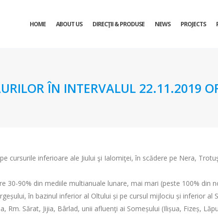
HOME
ABOUT US
DIRECŢII & PRODUSE
NEWS
PROJECTS
URILOR ÎN INTERVALUL 22.11.2019 OR
 cursurile inferioare ale Jiului şi Ialomiţei, în scădere pe Nera, Trotuş 
ntre 30-90% din mediile multianuale lunare, mai mari (peste 100% din no
eșului, în bazinul inferior al Oltului și pe cursul mijlociu și inferior a
Rm. Sărat, Jijia, Bârlad, unii afluenţi ai Someșului (Ilișua, Fizeș, Lăp