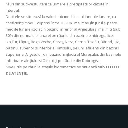
râuri din sud-vestul țării ca urmare a precipitațiilor căzute în
interval.
Debitele se situează la valori sub mediile multianuale lunare, cu
coeficienţi moduli cuprinşi între 30-90%, mai mari (în jurul și peste
mediile lunare) izolat în bazinul inferior al Argeșului și mai mici (sub
30% din normalele lunare) pe râurile din bazinele hidrografice:
Iza,Tur, Lăpuș, Bega Veche, Caraș, Nera, Cerna, Tazlău, Bârlad, Jijia,
bazinul superior și inferior al Timișului, pe unii afluenți din bazinul
superior al Argeșului, din bazinul mijlociu al Mureșului, din bazinele
inferioare ale Jiului și Oltului și pe râurile din Dobrogea.
Nivelurile pe râuri la stațiile hidrometrice se situează
sub COTELE
DE ATENȚIE.