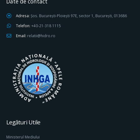
Date de contact
Adresa:
Șos. București-Ploiești 97E, sector 1, București, 013686
Telefon:
+40-21-318 1115
Email:
relatii@hidro.ro
Legături Utile
Ministerul Mediului