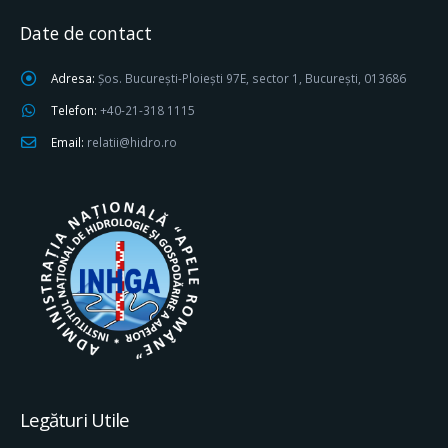
Date de contact
Adresa:
Șos. București-Ploiești 97E, sector 1, București, 013686
Telefon:
+40-21-318 1115
Email:
relatii@hidro.ro
Legături Utile