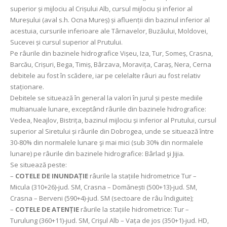
superior și mijlociu al Crișului Alb, cursul mijlociu și inferior al
Mureșului (aval s.h. Ocna Mureș) și afluenții din bazinul inferior al
acestuia, cursurile inferioare ale Târnavelor, Buzăului, Moldovei,
Sucevei și cursul superior al Prutului.
Pe râurile din bazinele hidrografice Vișeu, Iza, Tur, Someș, Crasna,
Barcău, Crișuri, Bega, Timiș, Bârzava, Moravița, Caraș, Nera, Cerna
debitele au fost în scădere, iar pe celelalte râuri au fost relativ
staționare.
Debitele se situează în general la valori în jurul și peste mediile
multianuale lunare, exceptând râurile din bazinele hidrografice:
Vedea, Neajlov, Bistrița, bazinul mijlociu și inferior al Prutului, cursul
superior al Siretului și râurile din Dobrogea, unde se situează între
30-80% din normalele lunare şi mai mici (sub 30% din normalele
lunare) pe râurile din bazinele hidrografice: Bârlad şi Jijia.
Se situează peste:
–
COTELE DE INUNDAȚIE
râurile la stațiile hidrometrice Tur –
Micula (310+26)-jud. SM, Crasna – Domănești (500+13)-jud. SM,
Crasna – Berveni (590+4)-jud. SM (sectoare de râu îndiguite);
–
COTELE DE ATENȚIE
râurile la stațiile hidrometrice: Tur –
Turulung (360+11)-jud. SM, Crişul Alb – Vața de jos (350+1)-jud. HD,