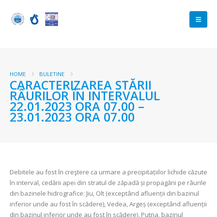
HOME
BULETINE
CARACTERIZAREA STĂRII
RÂURILOR ÎN INTERVALUL
22.01.2023 ORA 07.00 –
23.01.2023 ORA 07.00
Debitele au fost în creştere ca urmare a precipitațiilor lichide căzute
în interval, cedării apei din stratul de zăpadă și propagării pe râurile
din bazinele hidrografice: Jiu, Olt (exceptând afluenții din bazinul
inferior unde au fost în scădere), Vedea, Argeș (exceptând afluenții
din bazinul inferior unde au fost în scădere), Putna, bazinul