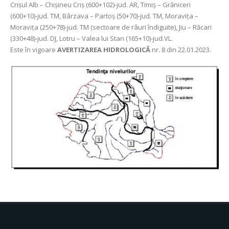
Crișul Alb – Chișineu Criș (600+102)-jud. AR, Timiș – Grăniceri
(600+10)-jud. TM, Bârzava – Partoș (50+70)-jud. TM, Moravița –
Moravița (250+78)-jud. TM (sectoare de râuri îndiguite), Jiu – Răcari
(330+48)-jud. DJ, Lotru – Valea lui Stan (165+10)-jud.VL.
Este în vigoare
AVERTIZAREA HIDROLOGICĂ
nr. 8 din 22.01.2023.