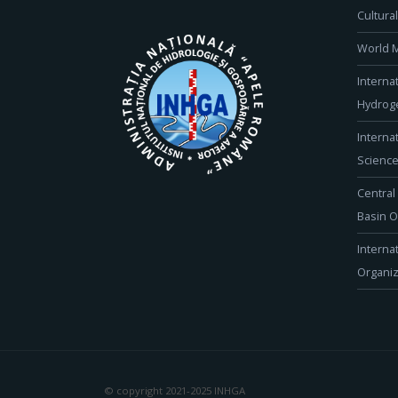
Cultura
World M
Interna
Hydroge
Interna
Scienc
Central
Basin O
Interna
Organiz
© copyright 2021-2025 INHGA