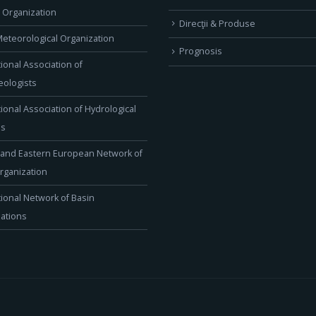
l Organization
Direcţii & Produse
eteorological Organization
Prognosis
tional Association of
ologists
tional Association of Hydrological
es
 and Eastern European Network of
rganization
tional Network of Basin
ations