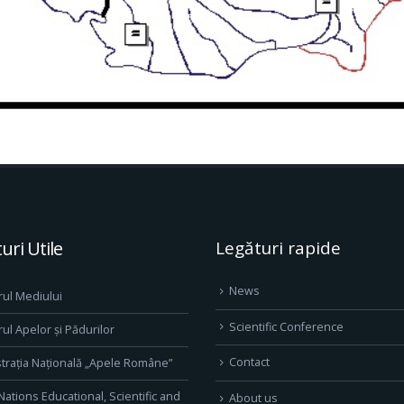
uri Utile
Legături rapide
News
rul Mediului
Scientific Conference
rul Apelor și Pădurilor
Contact
trația Națională „Apele Române”
Nations Educational, Scientific and
About us