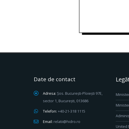
Date de contact
Legăt
Adresa:
Șos. București-Ploiești 97E,
Ministe
sector 1, București, 013686
Ministe
Telefon:
+40-21-318 1115
Adminis
Email:
relatii@hidro.ro
United 