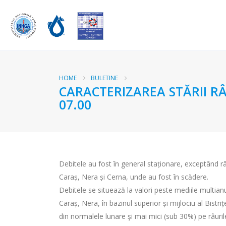
HOME
BULETINE
CARACTERIZAREA STĂRII RÂ
07.00
Debitele au fost în general staționare, exceptând râ
Caraș, Nera și Cerna, unde au fost în scădere.
Debitele se situează la valori peste mediile multian
Caraș, Nera, în bazinul superior și mijlociu al Bistriț
din normalele lunare şi mai mici (sub 30%) pe râurile d