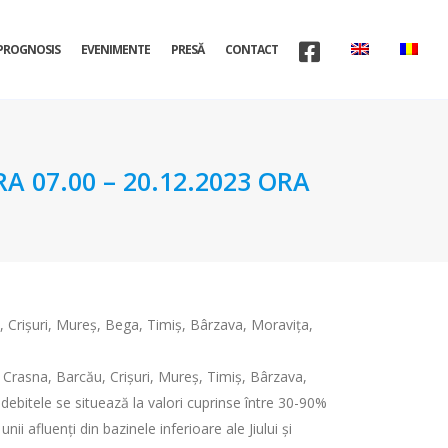
PROGNOSIS
EVENIMENTE
PRESĂ
CONTACT
A 07.00 – 20.12.2023 ORA
u, Crișuri, Mureș, Bega, Timiș, Bârzava, Moravița,
, Crasna, Barcău, Crișuri, Mureș, Timiș, Bârzava,
ri debitele se situează la valori cuprinse între 30-90%
ii afluenți din bazinele inferioare ale Jiului și