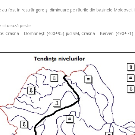
u fost în restrângere şi diminuare pe râurile din bazinele Moldovei, Bistr
e situează peste:
trice: Crasna – Domăneşti (400+95)-jud.SM, Crasna – Berveni (490+71)-