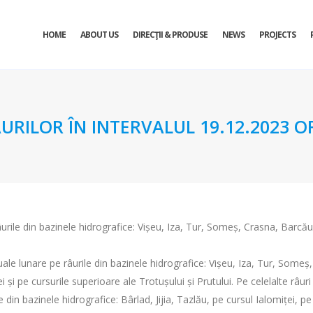
HOME
ABOUT US
DIRECŢII & PRODUSE
NEWS
PROJECTS
URILOR ÎN INTERVALUL 19.12.2023 OR
urile din bazinele hidrografice: Vișeu, Iza, Tur, Someș, Crasna, Barcă
uale lunare pe râurile din bazinele hidrografice: Vișeu, Iza, Tur, Someș
ei și pe cursurile superioare ale Trotușului și Prutului. Pe celelalte râu
in bazinele hidrografice: Bârlad, Jijia, Tazlău, pe cursul Ialomiței, pe un