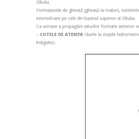
Oltului.
Formațiunile de gheață (gheață la maluri), existente a
intensificare pe cele din bazinul superior al Oltului.
Ca urmare a propagării viiturilor formate anterior s
–
COTELE DE ATENȚIE
râurile la stațiile hidrome
îndiguite).