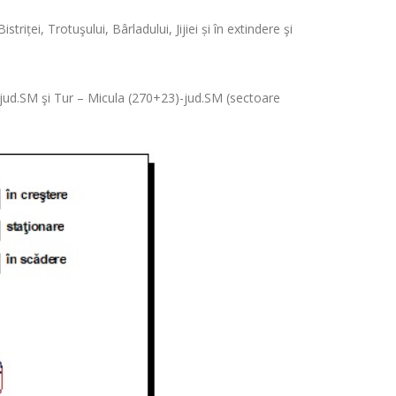
iței, Trotuşului, Bârladului, Jijiei și în extindere şi
jud.SM şi Tur ­– Micula (270+23)-jud.SM (sectoare