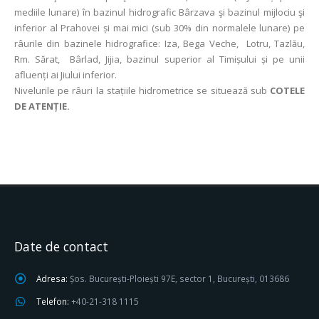
mediile lunare) în bazinul hidrografic Bârzava şi bazinul mijlociu şi
inferior al Prahovei și mai mici (sub 30% din normalele lunare) pe
râurile din bazinele hidrografice: Iza, Bega Veche, Lotru, Tazlău,
Rm. Sărat, Bârlad, Jijia, bazinul superior al Timișului și pe unii
afluenți ai Jiului inferior.
Nivelurile pe râuri la stațiile hidrometrice se situează sub
COTELE
DE ATENȚIE.
Date de contact
Adresa:
Șos. București-Ploiești 97E, sector 1, București, 013686
Telefon:
+40-21-318 1115