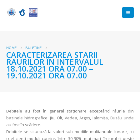
HOME
BULETINE
CARACTERIZAREA STARII
RAURILOR ÎN INTERVALUL
18.10.2021 ORA 07.00 –
19.10.2021 ORA 07.00
Debitele au fost în general staționare exceptând râurile din
bazinele hidrografice: Jiu, Olt, Vedea, Argeş, Ialomița, Buzău unde
au fost în scădere.
Debitele se situează la valori sub mediile multianuale lunare, cu
coeficienţi moduli cuprinşi între 30-90%, mai mari (în jurul și peste