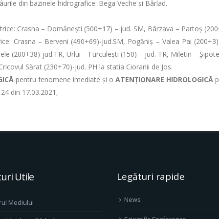
râurile din bazinele hidrografice: Bega Veche și Bârlad.
metrice: Crasna – Domănești (500+17) – jud. SM, Bârzava – Partoș (200
etrice: Crasna – Berveni (490+69)-jud.SM, Pogăniș – Valea Pai (200+3
e (200+38)-jud.TR, Urlui – Furculești (150) – jud. TR, Miletin – Şipot
Cricovul Sărat (230+70)-jud. PH la statia Cioranii de Jos.
GICĂ
pentru fenomene imediate și o
ATENȚIONARE HIDROLOGICĂ
p
 24 din 17.03.2021,
uri Utile
Legături rapide
News
rul Mediului