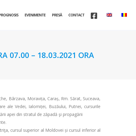
PROGNOSIS
EVENIMENTE
PRESĂ
CONTACT
A 07.00 – 18.03.2021 ORA
eche, Bârzava, Moravița, Caraș, Rm. Sărat, Suceava,
are ale Vedei, Ialomiței, Buzăului, Putnei, cursurile
dării apei din stratul de zăpadă şi propagării
nte.
riţa, cursul superior al Moldovei și cursul inferior al