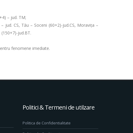
+4) – jud. TM;
) – jud. CS, Tău – Soceni (60+2)-jud.CS, Moravița –
e (150+7)-jud.BT.
entru fenomene imediate.
Politici & Termeni de utilzare
Politica de Confidentialitate