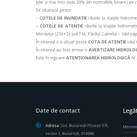
Jijiei și mai mici (sub 30% din normalele lunare) pe 
Se situează peste:
–
COTELE DE INUNDAȚIE
râurile la stațiile hidro
–
COTELE DE ATENȚIE
râurile la stațiile hidrom
Moravița (250+2)-jud.TM, Pârâul Cainelui – Vârtoapel
În interval s-a situat peste
COTA DE ATENȚIE
râul 
În interval au fost emise o
AVERTIZARE HIDROLO
Este în vigoare
ATENȚIONAREA HIDROLOGICĂ
nr.
Date de contact
Legăt
Adresa:
Șos. București-Ploiești 97E,
Ministe
sector 1, București, 013686