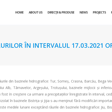
HOME
ABOUT US
DIRECŢII & PRODUSE
NEWS
PROJECTS
URILOR ÎN INTERVALUL 17.03.2021 OR
râurile din bazinele hidrografice: Tur, Someș, Crasna, Barcău, Bega V
lui Alb, Târnavelor, Argeșului, Trotușului, bazinele mijlocii și inferio
fost ȋn creştere ca urmare a precipitațiilor înregistrate în interval, ce
olat în bazinele Bistrița și Jijia s-au menţinut fără modificări importa
peste mediile lunare exceptând râurile din bazinele hidrografice: Jiu, Bist