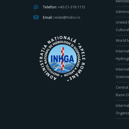
Ministe
Telefon:
+40-21-318 1115
Adminis
Email:
relatii@hidro.ro
United 
Cultura
World M
Interna
Hydroge
Interna
Scienc
Central
Basin O
Interna
Organiz