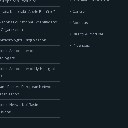
Scientific Conference
rul Apelor și Pădurilor
Contact
trația Națională „Apele Române”
Nations Educational, Scientific and
About us
l Organization
Direcţii & Produse
eteorological Organization
Prognosis
tional Association of
ologists
tional Association of Hydrological
es
 and Eastern European Network of
rganization
tional Network of Basin
ations