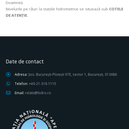
Doamnei).
Nivelurile pe râuri la stațiile hidrometrice se situează sub
COTELE
DE ATENȚIE.
Date de contact
Adresa:
Șos. București-Ploiești 97E, sector 1, București, 013686
Telefon:
+40-21-318 1115
Email:
relatii@hidro.ro