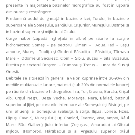
prezente în majoritatea bazinelor hidrografice au fost în ușoară
diminuare și restrângere.
Predomină podul de gheață în bazinele Izei, Turului, în bazinele
superioare ale Someșului, Barcăului, Crişurilor, Mureşului, Bistriței și
în bazinul superior și mijlociu al Oltului.
Curge năboi (zăpadă ingheţată în albie) pe râurile la staţiile
hidrometrice: Someş – pe sectorul Ulmeni – Aciua, Iad – Leşu
amonte, Mureş – Toplița şi Glodeni, Răstolița – Răstolița, Târnava
Mare – Odorheiul Secuiesc, Cibin – Sibiu, Buzău – Sita Buzăului,
Bistrița pe sectorul Broşteni – Frumosu şi Trotuş – Lunca de Sus şi
Onesti.
Debitele se situează în general la valori cuprinse între 30-90% din
mediile multianuale lunare, mai mici (sub 30% din normalele lunare)
pe râurile din bazinele hidrografice: Iza, Tur, Crasna, Barcău, Crișul
Alb, Crişul Negru, Bega Veche, Moraviţa, Nera, Bârlad, bazinul
superior al Jijiei, pe cursurile inferioare ale Someşului şi Bistriţei, pe
unii afluenţi ai Someşului (Sălăuţa, Bistriţa, Ilişua, Lonea, Fizeș,
Lăpuş, Cavnic), Mureşului (Luţ, Comlod, Feernic, Vişa, Ampoi, Râul
Mare, Râul Galben), Jiului inferior (Coșuștea, Amaradia), ai Oltului
mijlociu (Homorod, Hârtibaciu) și ai Argeșului superior (Râul