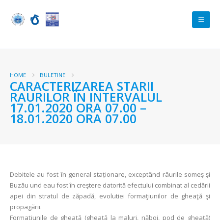
HOME
BULETINE
CARACTERIZAREA STARII
RAURILOR ÎN INTERVALUL
17.01.2020 ORA 07.00 –
18.01.2020 ORA 07.00
Debitele au fost în general staționare, exceptând râurile someş şi
Buzău und eau fost în creştere datorită efectului combinat al cedării
apei din stratul de zăpadă, evolutiei formaţiunilor de gheaţă şi
propagării.
Formaţiunile de gheaţă (gheaţă la maluri, năboi, pod de gheață)