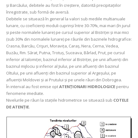
și Barcăului, debitele au fost în creștere, datorită precipitațiilor
înregistrate, sub formă de aversă.
Debitele se situează în general la valori sub mediile multianuale
lunare, cu coeficienți moduli cuprinși între 30-70%, mai mari (în jurul
și peste normalele lunare) pe cursul superior al Bistriței și mai mici
(sub 30% din normalele lunare) pe râurile din bazinele hidrografice:
Crasna, Barcău, Crişuri, Moravița, Caraș, Nera, Cerna, Vedea,
Buzău, Rm. Sărat, Putna, Trotuș, Suceava, Bârlad, Prut, pe cursul
inferior al Ialomiței, bazinul inferior al Bistriței, pe unii afluenți din
bazinul mijlociu și inferior al Jiului, pe unii afluenți din bazinul
Oltului, pe unii afluenți din bazinul superior al Argeșului, pe
afluenții Moldovei și ai Prutului și pe unele râuri din Dobrogea.
În interval au fost emise opt
ATENȚIONARI HIDROLOGICE
pentru
fenomene imediate.
Nivelurile pe râuri la stațiile hidrometrice se situează sub
COTELE
DE ATENȚIE
.