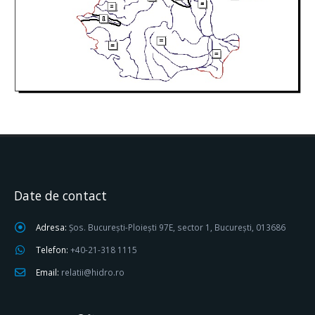
Date de contact
Adresa:
Șos. București-Ploiești 97E, sector 1, București, 013686
Telefon:
+40-21-318 1115
Email:
relatii@hidro.ro