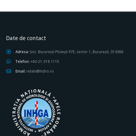
Date de contact
Adresa:
Șos. București-Ploiești 97E, sector 1, București, 013686
Telefon:
+40-21-318 1115
Email:
relatii@hidro.ro