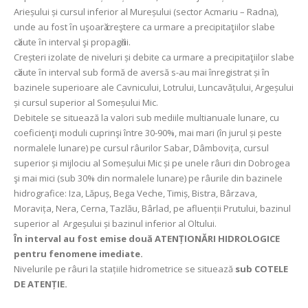
Arieșului și cursul inferior al Mureșului (sector Acmariu – Radna),
unde au fost ȋn uşoarӑ creştere ca urmare a precipitaţiilor slabe
cӑzute ȋn interval şi propagӑrii.
Creșteri izolate de niveluri și debite ca urmare a precipitaţiilor slabe
cӑzute ȋn interval sub formă de aversă s-au mai înregistrat și în
bazinele superioare ale Cavnicului, Lotrului, Luncavățului, Argeșului
și cursul superior al Someșului Mic.
Debitele se situează la valori sub mediile multianuale lunare, cu
coeficienţi moduli cuprinşi între 30-90%, mai mari (în jurul și peste
normalele lunare) pe cursul râurilor Sabar, Dâmbovița, cursul
superior și mijlociu al Someșului Mic și pe unele râuri din Dobrogea
şi mai mici (sub 30% din normalele lunare) pe râurile din bazinele
hidrografice: Iza, Lăpuș, Bega Veche, Timiș, Bistra, Bârzava,
Moravița, Nera, Cerna, Tazlău, Bârlad, pe afluenții Prutului, bazinul
superior al Argeșului și bazinul inferior al Oltului.
În interval au fost emise două ATENȚIONĂRI HIDROLOGICE
pentru fenomene imediate.
Nivelurile pe râuri la stațiile hidrometrice se situează
sub COTELE
DE ATENȚIE.