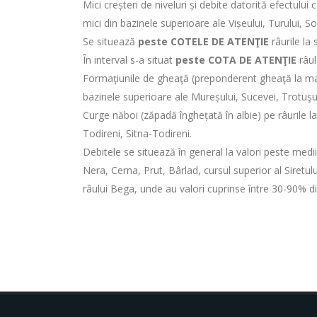
Mici creșteri de niveluri și debite datorită efectului 
mici din bazinele superioare ale Vișeului, Turului, 
Se situează
peste COTELE DE ATENŢIE
râurile la
În interval s-a situat
peste COTA DE ATENŢIE
râul
Formaţiunile de gheaţă (preponderent gheaţă la malur
bazinele superioare ale Mureșului, Sucevei, Trotuşulu
Curge năboi (zăpadă înghețată în albie) pe râurile l
Todireni, Sitna-Todireni.
Debitele se situează în general la valori peste medi
Nera, Cerna, Prut, Bârlad, cursul superior al Siretului
râului Bega, unde au valori cuprinse între 30-90% d