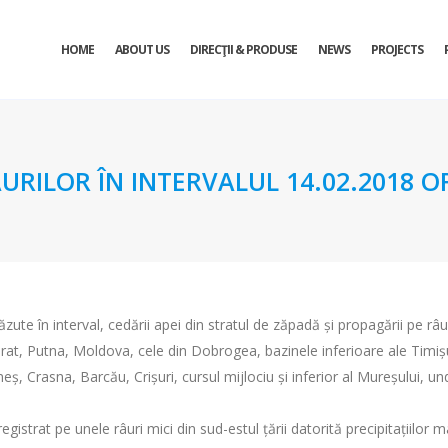
HOME
ABOUT US
DIRECŢII & PRODUSE
NEWS
PROJECTS
URILOR ÎN INTERVALUL 14.02.2018 OR
căzute în interval, cedării apei din stratul de zăpadă și propagării pe r
t, Putna, Moldova, cele din Dobrogea, bazinele inferioare ale Timișului 
eș, Crasna, Barcău, Crișuri, cursul mijlociu și inferior al Mureșului, un
gistrat pe unele râuri mici din sud-estul țării datorită precipitațiilor m