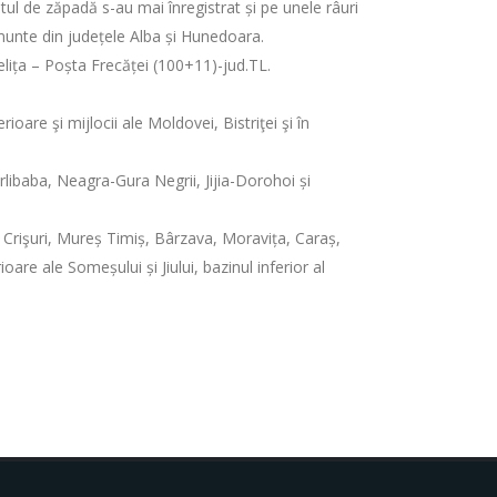
ratul de zăpadă s-au mai înregistrat și pe unele râuri
 munte din județele Alba și Hunedoara.
elița – Poșta Frecăței (100+11)-jud.TL.
are şi mijlocii ale Moldovei, Bistriţei şi în
rlibaba, Neagra-Gura Negrii, Jijia-Dorohoi și
, Crişuri, Mureș Timiș, Bârzava, Moravița, Caraș,
oare ale Someșului și Jiului, bazinul inferior al