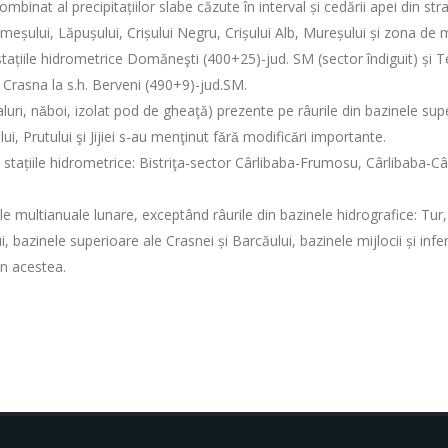
combinat al precipitațiilor slabe căzute în interval și cedării apei din st
Someșului, Lăpușului, Crișului Negru, Crișului Alb, Mureșului și zona de
 stațiile hidrometrice Domăneşti (400+25)-jud. SM (sector îndiguit) și T
 Crasna la s.h. Berveni (490+9)-jud.SM.
i, nǎboi, izolat pod de gheaţă) prezente pe râurile din bazinele superio
i, Prutului şi Jijiei s-au menţinut fǎrǎ modificǎri importante.
a stațiile hidrometrice: Bistriţa-sector Cârlibaba-Frumosu, Cârlibaba-Câ
ile multianuale lunare, exceptând râurile din bazinele hidrografice: Tur
, bazinele superioare ale Crasnei și Barcăului, bazinele mijlocii și inferi
in acestea.