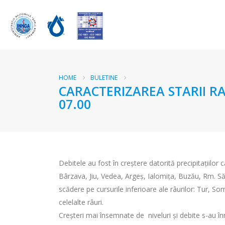
HOME
BULETINE
CARACTERIZAREA STARII RA
07.00
Debitele au fost în creștere datorită precipitațiilor 
Bârzava, Jiu, Vedea, Argeș, Ialomița, Buzău, Rm. Săra
scădere pe cursurile inferioare ale râurilor: Tur, Som
celelalte râuri.
Creșteri mai însemnate de niveluri și debite s-au înre