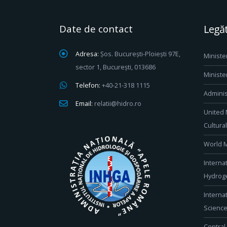
Date de contact
Legăt
Adresa:
Șos. București-Ploiești 97E,
Ministe
sector 1, București, 013686
Ministe
Telefon:
+40-21-318 1115
Adminis
Email:
relatii@hidro.ro
United 
Cultura
World M
Interna
Hydroge
Interna
Scienc
Central