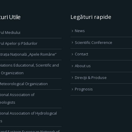
uri Utile
Legături rapide
News
rul Mediului
Scientific Conference
rul Apelor și Pădurilor
Contact
trația Națională „Apele Române”
Nations Educational, Scientific and
About us
l Organization
Direcţii & Produse
eteorological Organization
Prognosis
tional Association of
ologists
tional Association of Hydrological
es
 and Eastern European Network of