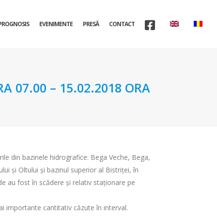
PROGNOSIS
EVENIMENTE
PRESĂ
CONTACT
A 07.00 – 15.02.2018 ORA
âurile din bazinele hidrografice: Bega Veche, Bega,
și Oltului și bazinul superior al Bistriței, în
de au fost în scădere și relativ staționare pe
ai importante cantitativ căzute în interval.