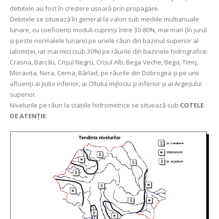
debitele au fost în creștere ușoară prin propagare.
Debitele se situează în general la valori sub mediile multianuale
lunare, cu coeficienți moduli cuprinși între 30-80%, mai mari (în jurul
și peste normalele lunare) pe unele râuri din bazinul superior al
Ialomiței, iar mai mici (sub 30%) pe râurile din bazinele hidrografice:
Crasna, Barcău, Crișul Negru, Crișul Alb, Bega Veche, Bega, Timiş,
Moravița, Nera, Cerna, Bârlad, pe râurile din Dobrogea și pe unii
afluenți ai Jiului inferior, ai Oltului mijlociu şi inferior și ai Argeșului
superior.
Nivelurile pe râuri la stațiile hidrometrice se situează sub
COTELE
DE ATENȚIE
.