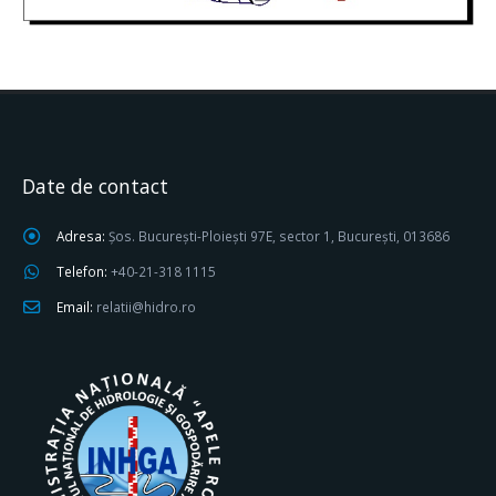
Date de contact
Adresa:
Șos. București-Ploiești 97E, sector 1, București, 013686
Telefon:
+40-21-318 1115
Email:
relatii@hidro.ro