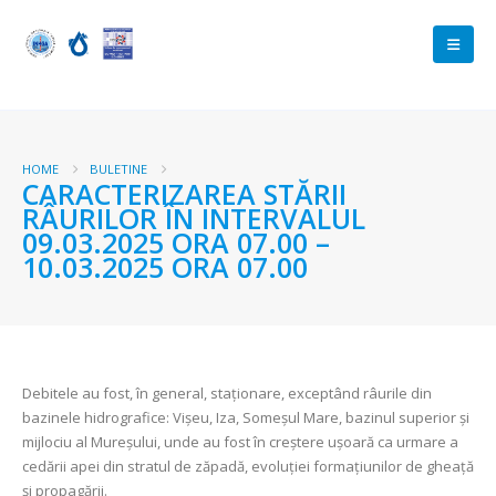
HOME
BULETINE
CARACTERIZAREA STĂRII
RÂURILOR ÎN INTERVALUL
09.03.2025 ORA 07.00 –
10.03.2025 ORA 07.00
Debitele au fost, în general, staționare, exceptând râurile din
bazinele hidrografice: Vișeu, Iza, Someșul Mare, bazinul superior și
mijlociu al Mureșului, unde au fost în creștere ușoară ca urmare a
cedării apei din stratul de zăpadă, evoluției formațiunilor de gheață
și propagării.