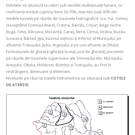
Debitele se situează la valori sub mediile multianuale lunare, cu
coeficienți moduli cuprinși între 30-70%, mai mici (sub 30% din
mediile lunare) pe râurile din bazinele hidrografice: Iza, Tur, Someș
(exceptând Someșul Mare), Crasna, Barcău, Crișuri, Bega Veche,
Bega, Timiș, Bârzava, Moravița, Caraș, Nera, Cerna, Vedea, Buzău,
Suceava, Bârlad, Jijia, bazinul mijlociu și inferior al Mureșului, pe
afluenții Trotușului, Jiului, Argeșului și pe unii afluenți ai Oltului.
Formațiunile de gheață (gheață la mal, pod de gheață), prezente
pe râurile din bazinele superioare ale Someșului Mic, Mureșului,
Arieșului, Oltului, Moldovei, Bistriței și Trotuşului, au fost în
restrângere, diminuare și eliminare.
Nivelurile pe râuri la stațiile hidrometrice se situează sub
COTELE
DE ATENȚIE.