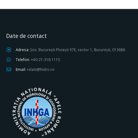
Date de contact
Adresa:
Șos. București-Ploiești 97E, sector 1, București, 013686
Telefon:
+40-21-318 1115
Email:
relatii@hidro.ro