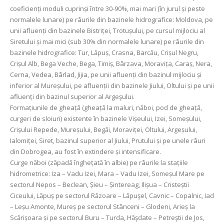
coeficienți moduli cuprinși între 30-90%, mai mari (în jurul și peste
normalele lunare) pe râurile din bazinele hidrografice
: Moldova, pe
unii afluenți din bazinele Bistriței, Trotușului, pe cursul mijlociu al
Siretului și mai mici (sub 30% din normalele lunare) pe râurile din
bazinele hidrografice: Tur, Lăpuș, Crasna, Barcău, Crișul Negru,
Crișul Alb, Bega Veche, Bega, Timiș, Bârzava, Moravița, Caraș, Nera,
Cerna, Vedea, Bârlad, Jijia, pe unii afluenți din bazinul mijlociu și
inferior al Mureșului, pe afluenții din bazinele Jiului, Oltului și pe unii
afluenți din bazinul superior al Argeşului.
Formațiunile de gheață (gheață la maluri, năboi, pod de gheață,
curgeri de sloiuri) existente în bazinele Vișeului, Izei, Someșului,
Crișului Repede, Mureșului, Begăi, Moraviței, Oltului, Argeșului,
Ialomiței, Siret, bazinul superior al Jiului, Prutului și pe unele râuri
din Dobrogea, au fost în extindere și intensificare.
Curge năboi (zăpadă înghețată în albie) pe râurile la stațiile
hidrometrice: Iza – Vadu Izei, Mara – Vadu Izei, Someșul Mare pe
sectorul Nepos – Beclean, Șieu – Șintereag, Ilișua – Cristeștii
Ciceului, Lăpuș pe sectorul Răzoare – Lăpuşel, Cavnic – Copalnic, Iad
– Leșu Amonte, Mureș pe sectorul Stânceni – Glodeni, Arieș la
Scărișoara și pe sectorul Buru – Turda, Hăşdate – Petreştii de Jos,