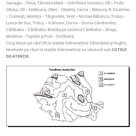
Geoagiu – Teiuș, Târnava Mare – Odorheiul Secuiesc, Olt – Podu
Oltului, Olt – Feldioara, Olteț – Oteteliş, Cerna – Măciuca, R. Doamnei
– Ciumeşti, Ialomița – Târgoviște, Siret – Nicolae Bălcescu, Trotuș –
Lunca de Sus, Trotuș – Vrânceni, Dorna – Dorna Cândrenilor,
Cârlibaba – Cârlibaba, Bistrița pe sectorul Cârlibaba – Straja,
Moldova – Tupilați şi Prut – Oroftiana.
Curg sloiuri pe râul Olt la stațiile hidrometrice Sâncrăieni şi Hoghiz.
Nivelurile pe râuri la stațiile hidrometrice se situează sub
COTELE
DE ATENȚIE.