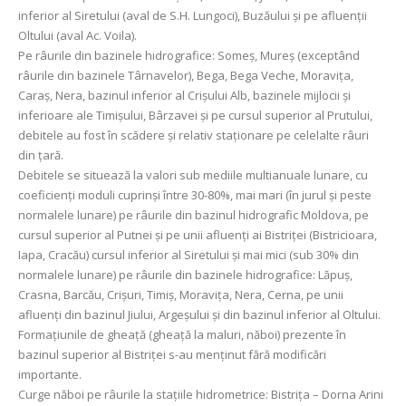
inferior al Siretului (aval de S.H. Lungoci), Buzăului și pe afluenții
Oltului (aval Ac. Voila).
Pe râurile din bazinele hidrografice: Someș, Mureș (exceptând
râurile din bazinele Târnavelor), Bega, Bega Veche, Moravița,
Caraș, Nera, bazinul inferior al Crișului Alb, bazinele mijlocii și
inferioare ale Timișului, Bârzavei și pe cursul superior al Prutului,
debitele au fost în scădere și relativ staționare pe celelalte râuri
din țară.
Debitele se situează la valori sub mediile multianuale lunare, cu
coeficienți moduli cuprinși între 30-80%, mai mari (în jurul și peste
normalele lunare) pe râurile din bazinul hidrografic Moldova, pe
cursul superior al Putnei și pe unii afluenți ai Bistriței (Bistricioara,
Iapa, Cracău) cursul inferior al Siretului și mai mici (sub 30% din
normalele lunare) pe râurile din bazinele hidrografice: Lăpuș,
Crasna, Barcău, Crișuri, Timiș, Moravița, Nera, Cerna, pe unii
afluenți din bazinul Jiului, Argeșului și din bazinul inferior al Oltului.
Formațiunile de gheață (gheață la maluri, năboi) prezente în
bazinul superior al Bistriței s-au menținut fără modificări
importante.
Curge năboi pe râurile la stațiile hidrometrice: Bistrița – Dorna Arini