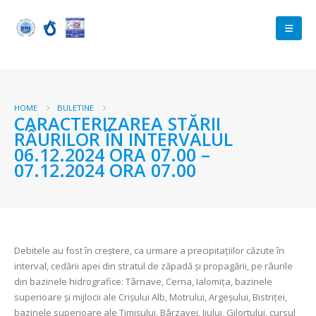
HOME
BULETINE
CARACTERIZAREA STĂRII
RÂURILOR ÎN INTERVALUL
06.12.2024 ORA 07.00 –
07.12.2024 ORA 07.00
Debitele au fost în creștere, ca urmare a precipitațiilor căzute în
interval, cedării apei din stratul de zăpadă și propagării, pe râurile
din bazinele hidrografice: Târnave, Cerna, Ialomița, bazinele
superioare și mijlocii ale Crișului Alb, Motrului, Argeșului, Bistriței,
bazinele superioare ale Timișului, Bârzavei, Jiului, Gilortului, cursul