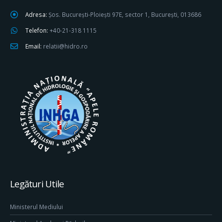
Adresa:
Șos. București-Ploiești 97E, sector 1, București, 013686
Telefon:
+40-21-318 1115
Email:
relatii@hidro.ro
Legături Utile
Ministerul Mediului