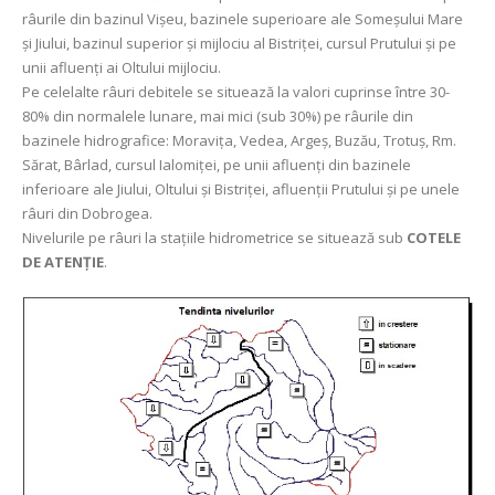
râurile din bazinul Vișeu, bazinele superioare ale Someșului Mare
și Jiului, bazinul superior și mijlociu al Bistriței, cursul Prutului și pe
unii afluenți ai Oltului mijlociu.
Pe celelalte râuri debitele se situează la valori cuprinse între 30-
80% din normalele lunare, mai mici (sub 30%) pe râurile din
bazinele hidrografice: Moravița, Vedea, Argeș, Buzău, Trotuș, Rm.
Sărat, Bârlad, cursul Ialomiței, pe unii afluenți din bazinele
inferioare ale Jiului, Oltului și Bistriței, afluenții Prutului și pe unele
râuri din Dobrogea.
Nivelurile pe râuri la stațiile hidrometrice se situează sub
COTELE
DE ATENȚIE
.