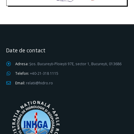
Date de contact
Adresa:
Șos. București-Ploiești 97E, sector 1, București, 013686
Telefon:
+40-21-318 1115
Email:
relatii@hidro.ro